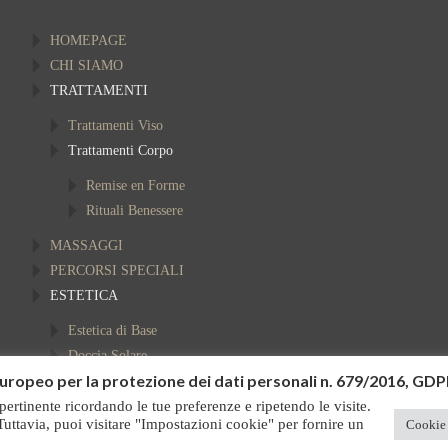
HOMEPAGE
CHI SIAMO
TRATTAMENTI
Trattamenti Viso
Trattamenti Corpo
Remise en Forme
Rituali Benessere
MASSAGGI
PERCORSI SPECIALI
ESTETICA
Estetica di Base
Doccia Solare
uropeo per la protezione dei dati personali n. 679/2016, GD
CONTATTI
 pertinente ricordando le tue preferenze e ripetendo le visite.
Tuttavia, puoi visitare "Impostazioni cookie" per fornire un
Cookie 