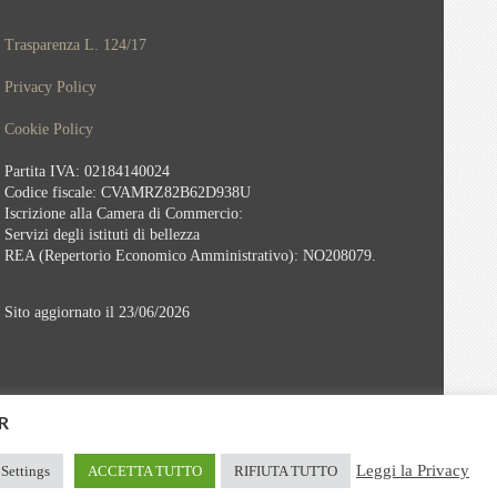
Trasparenza L. 124/17
Privacy Policy
Cookie Policy
Partita IVA: 02184140024
Codice fiscale: CVAMRZ82B62D938U
Iscrizione alla Camera di Commercio:
Servizi degli istituti di bellezza
REA (Repertorio Economico Amministrativo): NO208079.
Sito aggiornato il 23/06/2026
PR
Leggi la Privacy
Settings
ACCETTA TUTTO
RIFIUTA TUTTO